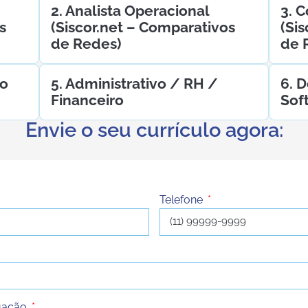
2. Analista Operacional
3. 
s
(Siscor.net – Comparativos
(Si
de Redes)
de 
to
5. Administrativo / RH /
6. 
Financeiro
Sof
Envie o seu currículo agora:
Telefone
uação