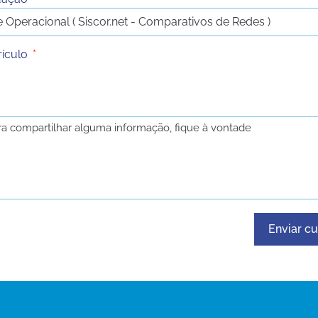
rículo
Enviar cu